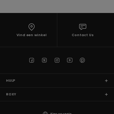
Swim
Kleding
Accessoires
Vind een winkel
Contact Us
Schoenen
Fitness
Snow
HULP
ROXY
Kies uw regio