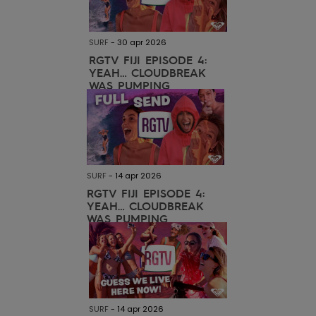
FAQ
Playsuits
Riemen &
Snowboard
bekijken
Technische
portemonne
ROXY APP
tassen
SURF
-
30 apr 2026
Shorts
Surf
RGTV FIJI EPISODE 4:
Handschoen
YEAH… CLOUDBREAK
VERLANGLIJST
Snow
& sjaals
WAS PUMPING
Rokken
Accessoires
Schultassen
Schoolartik
Hoeden &
mutsen
Accessoires
Zonnebrillen
SURF
-
14 apr 2026
RGTV FIJI EPISODE 4:
YEAH… CLOUDBREAK
Wetsuits
WAS PUMPING
Rashguards
neopreen
accessoires
SURF
-
14 apr 2026